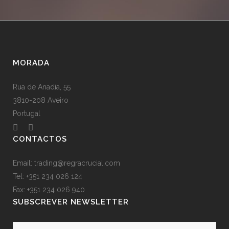
MORADA
Rua de Anadia, 55
3810-208 Aveiro
Portugal
CONTACTOS
Email:
trading@regracrucial.com
Tel: +351 234 026 124
Fax: +351 234 026 940
SUBSCREVER NEWSLETTER